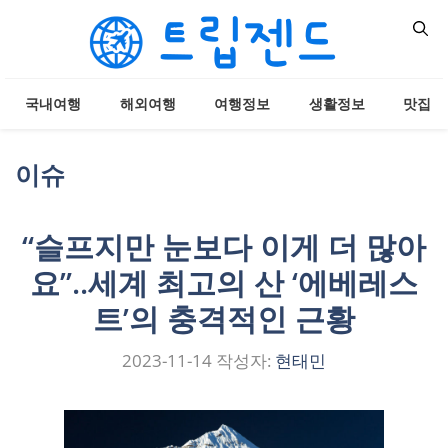
컨
텐
츠
로
국내여행
해외여행
여행정보
생활정보
맛집
건
너
뛰
이슈
기
“슬프지만 눈보다 이게 더 많아
요”..세계 최고의 산 ‘에베레스
트’의 충격적인 근황
2023-11-14
작성자:
현태민