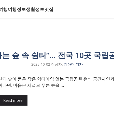
여행
여행정보
생활정보
맛집
나는 숲 속 쉼터”… 전국 10곳 국
2025-10-02
작성자:
김아현 기자
산과 숲이 품은 작은 쉼터예약 없는 국립공원 휴식 공간자연과
어나면, 마음은 저절로 푸른 숲을 …
Read more