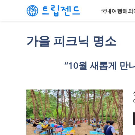
컨
국내여행
해외
텐
츠
로
건
가을 피크닉 명소
너
뛰
기
“10월 새롭게 만