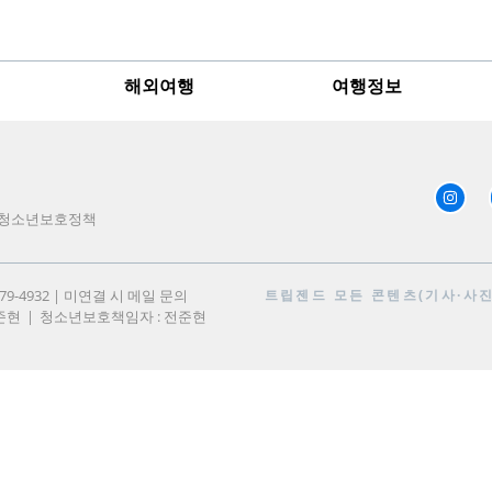
해외여행
여행정보
청소년보호정책
979-4932 | 미연결 시 메일 문의
트립젠드
모든 콘텐츠(기사·사진)
준현
청소년보호책임자 : 전준현