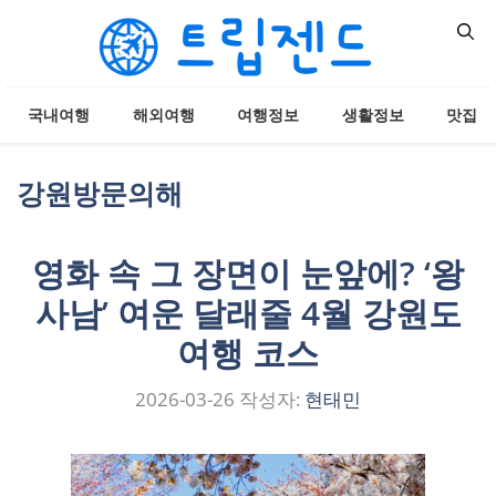
컨
텐
츠
로
국내여행
해외여행
여행정보
생활정보
맛집
건
너
뛰
강원방문의해
기
영화 속 그 장면이 눈앞에? ‘왕
사남’ 여운 달래줄 4월 강원도
여행 코스
2026-03-26
작성자:
현태민