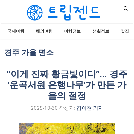
컨
텐
츠
로
국내여행
해외여행
여행정보
생활정보
맛집
건
너
뛰
경주 가을 명소
기
“이게 진짜 황금빛이다”… 경주
‘운곡서원 은행나무’가 만든 가
을의 절정
2025-10-30
작성자:
김아현 기자