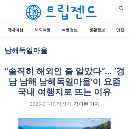
컨
텐
츠
로
국내여행
해외여행
여행정보
생활정보
맛집
건
너
뛰
남해독일마을
기
“솔직히 해외인 줄 알았다”… ‘경
남 남해 남해독일마을’이 요즘
국내 여행지로 뜨는 이유
2026-01-19
작성자:
김아현 기자