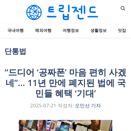
컨
텐
츠
로
국내여행
해외여행
여행정보
생활정보
맛집
건
너
뛰
단통법
기
“드디어 ‘공짜폰’ 마음 편히 사겠
네”… 11년 만에 폐지된 법에 국
민들 혜택 ‘기대’
2025-07-21
작성자:
오민선 기자