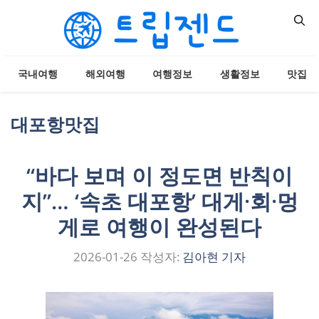
컨
텐
츠
로
국내여행
해외여행
여행정보
생활정보
맛집
건
너
뛰
대포항맛집
기
“바다 보며 이 정도면 반칙이
지”… ‘속초 대포항’ 대게·회·멍
게로 여행이 완성된다
2026-01-26
작성자:
김아현 기자