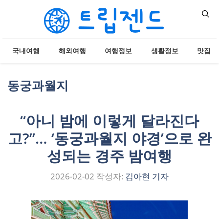
컨
텐
츠
로
국내여행
해외여행
여행정보
생활정보
맛집
건
너
뛰
동궁과월지
기
“아니 밤에 이렇게 달라진다
고?”… ‘동궁과월지 야경’으로 완
성되는 경주 밤여행
2026-02-02
작성자:
김아현 기자