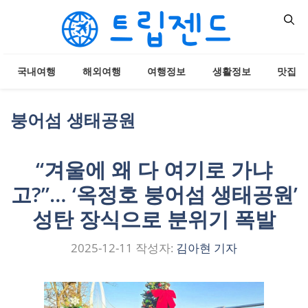
컨
텐
츠
로
국내여행
해외여행
여행정보
생활정보
맛집
건
너
뛰
붕어섬 생태공원
기
“겨울에 왜 다 여기로 가냐
고?”… ‘옥정호 붕어섬 생태공원’
성탄 장식으로 분위기 폭발
2025-12-11
작성자:
김아현 기자