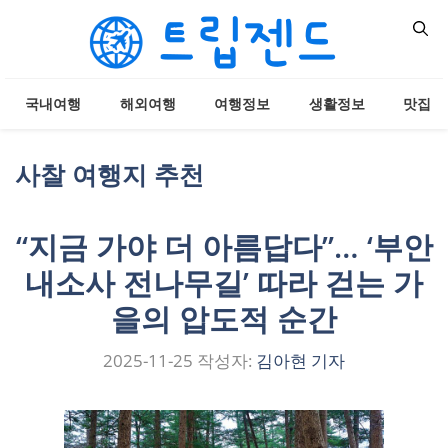
컨
텐
츠
로
국내여행
해외여행
여행정보
생활정보
맛집
건
너
뛰
사찰 여행지 추천
기
“지금 가야 더 아름답다”… ‘부안
내소사 전나무길’ 따라 걷는 가
을의 압도적 순간
2025-11-25
작성자:
김아현 기자