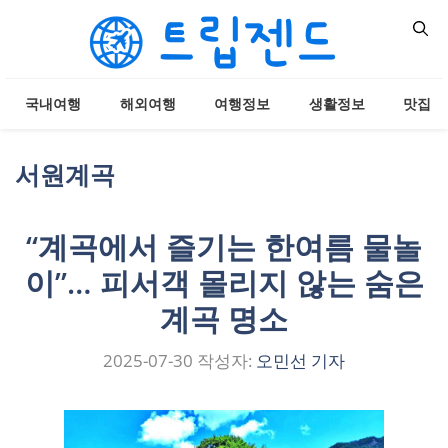
컨
텐
츠
로
국내여행
해외여행
여행정보
생활정보
맛집
건
너
뛰
서원계곡
기
“계곡에서 즐기는 한여름 물놀
이”… 피서객 몰리지 않는 숨은
계곡 명소
2025-07-30
작성자:
오민선 기자