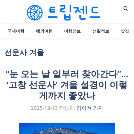
컨
텐
츠
로
국내여행
해외여행
여행정보
생활정보
맛집
건
너
뛰
선운사 겨울
기
“눈 오는 날 일부러 찾아간다”…
‘고창 선운사’ 겨울 설경이 이렇
게까지 좋았나
2025-12-13
작성자:
김아현 기자