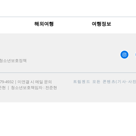
해외여행
여행정보
청소년보호정책
979-4932 | 미연결 시 메일 문의
트립젠드
모든 콘텐츠(기사·사진)
준현
청소년보호책임자 : 전준현