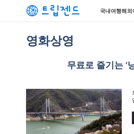
컨
국내여행
해외
텐
츠
로
건
영화상영
너
뛰
기
무료로 즐기는 ‘낭