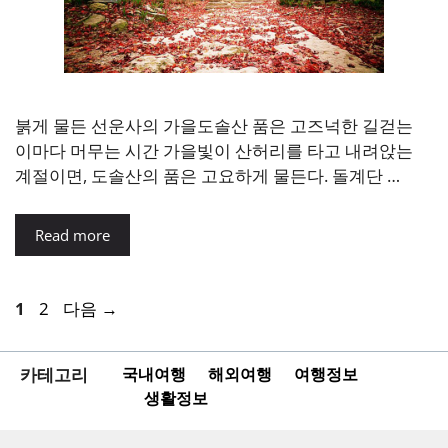
붉게 물든 선운사의 가을도솔산 품은 고즈넉한 길걷는
이마다 머무는 시간 가을빛이 산허리를 타고 내려앉는
계절이면, 도솔산의 품은 고요하게 물든다. 돌계단 …
Read more
페
페
1
2
다음
→
이
이
지
지
카테고리
국내여행
해외여행
여행정보
생활정보