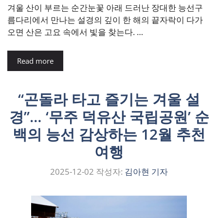
겨울 산이 부르는 순간눈꽃 아래 드러난 장대한 능선구
름다리에서 만나는 설경의 깊이 한 해의 끝자락이 다가
오면 산은 고요 속에서 빛을 찾는다. …
Read more
“곤돌라 타고 즐기는 겨울 설
경”… ‘무주 덕유산 국립공원’ 순
백의 능선 감상하는 12월 추천
여행
2025-12-02
작성자:
김아현 기자