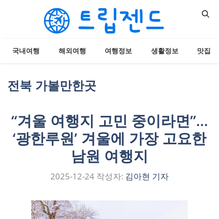
컨
텐
츠
로
국내여행
해외여행
여행정보
생활정보
맛집
건
너
뛰
전북 가볼만한곳
기
“겨울 여행지 고민 중이라면”…
‘광한루원’ 겨울에 가장 고요한
남원 여행지
2025-12-24
작성자:
김아현 기자