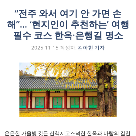
“전주 와서 여기 안 가면 손
해”… ‘현지인이 추천하는’ 여행
필수 코스 한옥·은행길 명소
2025-11-15
작성자:
김아현 기자
은은한 가을빛 깃든 산책지고즈넉한 한옥과 바람의 길천