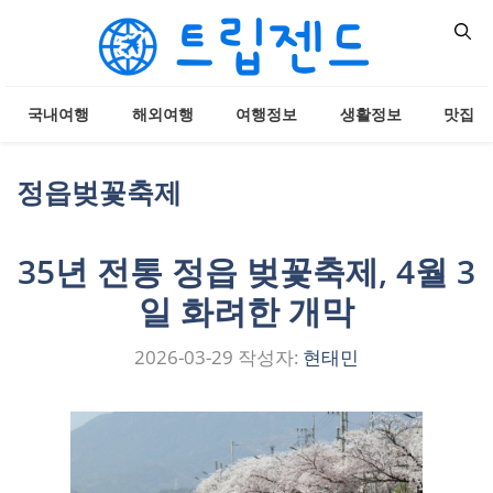
컨
텐
츠
로
국내여행
해외여행
여행정보
생활정보
맛집
건
너
뛰
정읍벚꽃축제
기
35년 전통 정읍 벚꽃축제, 4월 3
일 화려한 개막
2026-03-29
작성자:
현태민