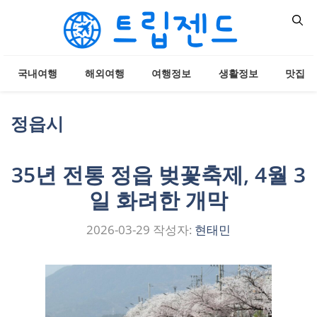
컨
텐
츠
로
국내여행
해외여행
여행정보
생활정보
맛집
건
너
뛰
정읍시
기
35년 전통 정읍 벚꽃축제, 4월 3
일 화려한 개막
2026-03-29
작성자:
현태민