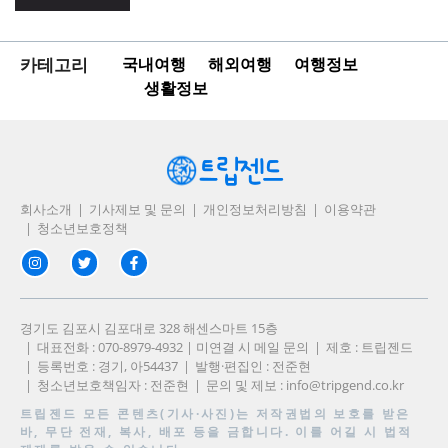
카테고리
국내여행
해외여행
여행정보
생활정보
회사소개
기사제보 및 문의
개인정보처리방침
이용약관
청소년보호정책
경기도 김포시 김포대로 328 해센스마트 15층
대표전화 : 070-8979-4932 | 미연결 시 메일 문의
제호 : 트립젠드
등록번호 : 경기, 아54437
발행·편집인 : 전준현
청소년보호책임자 : 전준현
문의 및 제보 :
info@tripgend.co.kr
트립젠드
모든 콘텐츠(기사·사진)는 저작권법의 보호를 받은
바, 무단 전재, 복사, 배포 등을 금합니다. 이를 어길 시 법적