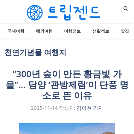
컨
텐
츠
로
국내여행
해외여행
여행정보
생활정보
맛집
건
너
뛰
천연기념물 여행지
기
“300년 숲이 만든 황금빛 가
을”… 담양 ‘관방제림’이 단풍 명
소로 뜬 이유
2025-11-14
작성자:
김아현 기자