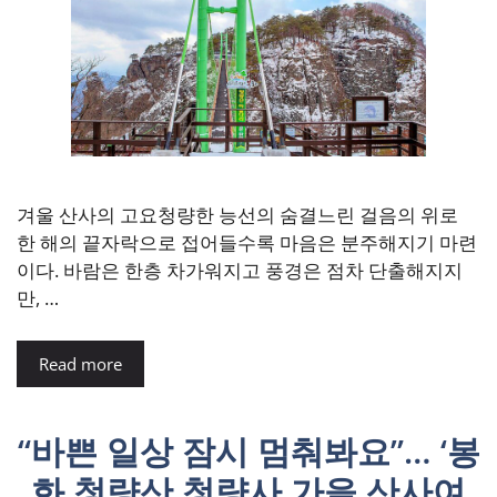
겨울 산사의 고요청량한 능선의 숨결느린 걸음의 위로
한 해의 끝자락으로 접어들수록 마음은 분주해지기 마련
이다. 바람은 한층 차가워지고 풍경은 점차 단출해지지
만, …
Read more
“바쁜 일상 잠시 멈춰봐요”… ‘봉
화 청량산 청량사 가을 산사여