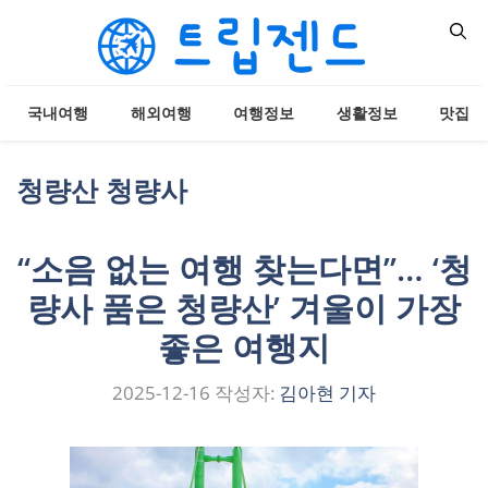
컨
텐
츠
로
국내여행
해외여행
여행정보
생활정보
맛집
건
너
뛰
청량산 청량사
기
“소음 없는 여행 찾는다면”… ‘청
량사 품은 청량산’ 겨울이 가장
좋은 여행지
2025-12-16
작성자:
김아현 기자