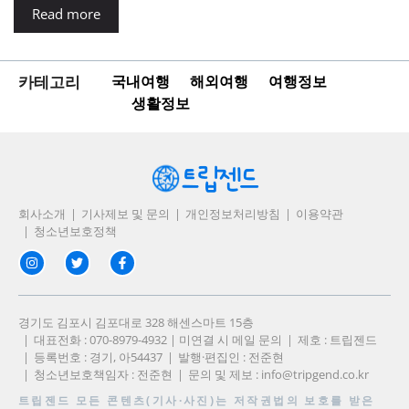
Read more
카테고리
국내여행
해외여행
여행정보
생활정보
회사소개
기사제보 및 문의
개인정보처리방침
이용약관
청소년보호정책
경기도 김포시 김포대로 328 해센스마트 15층
대표전화 : 070-8979-4932 | 미연결 시 메일 문의
제호 : 트립젠드
등록번호 : 경기, 아54437
발행·편집인 : 전준현
청소년보호책임자 : 전준현
문의 및 제보 :
info@tripgend.co.kr
트립젠드
모든 콘텐츠(기사·사진)는 저작권법의 보호를 받은