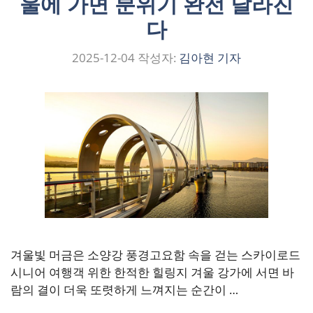
울에 가면 분위기 완전 달라진
다
2025-12-04
작성자:
김아현 기자
겨울빛 머금은 소양강 풍경고요함 속을 걷는 스카이로드
시니어 여행객 위한 한적한 힐링지 겨울 강가에 서면 바
람의 결이 더욱 또렷하게 느껴지는 순간이 …