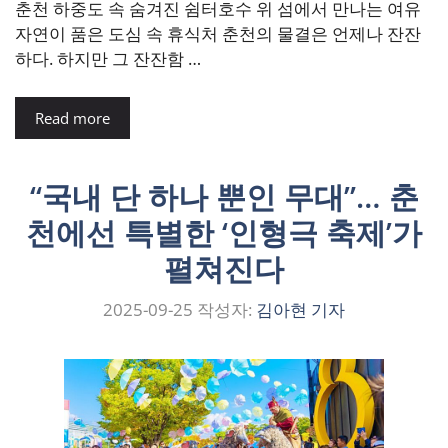
춘천 하중도 속 숨겨진 쉼터호수 위 섬에서 만나는 여유
자연이 품은 도심 속 휴식처 춘천의 물결은 언제나 잔잔
하다. 하지만 그 잔잔함 …
Read more
“국내 단 하나 뿐인 무대”… 춘
천에선 특별한 ‘인형극 축제’가
펼쳐진다
2025-09-25
작성자:
김아현 기자