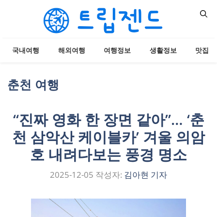
컨
텐
츠
로
국내여행
해외여행
여행정보
생활정보
맛집
건
너
뛰
춘천 여행
기
“진짜 영화 한 장면 같아”… ‘춘
천 삼악산 케이블카’ 겨울 의암
호 내려다보는 풍경 명소
2025-12-05
작성자:
김아현 기자