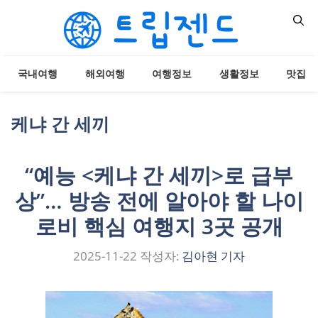
컨
텐
츠
로
국내여행
해외여행
여행정보
생활정보
맛집
건
너
뛰
케냐 간 세끼
기
“예능 <케냐 간 세끼>로 급부
상”… 방송 전에 알아야 할 나이
로비 핵심 여행지 3곳 공개
2025-11-22
작성자:
김아현 기자