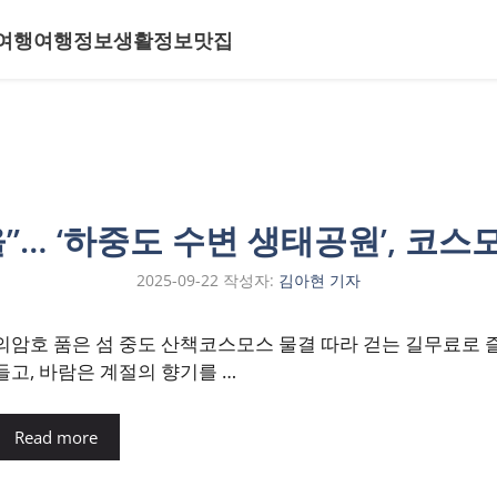
여행
여행정보
생활정보
맛집
”… ‘하중도 수변 생태공원’, 코
2025-09-22
작성자:
김아현 기자
의암호 품은 섬 중도 산책코스모스 물결 따라 걷는 길무료로 
들고, 바람은 계절의 향기를 …
Read more