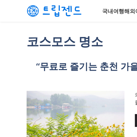
컨
국내여행
해외
텐
츠
로
건
코스모스 명소
너
뛰
기
“무료로 즐기는 춘천 가을