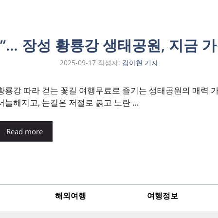
”… 장성 황룡강 생태공원, 지금 가
2025-09-17
작성자:
김아현 기자
황룡강 따라 걷는 꽃길 여행무료로 즐기는 생태공원의 매력 
서늘해지고, 눈길은 저절로 붉고 노란 …
Read more
해외여행
여행정보