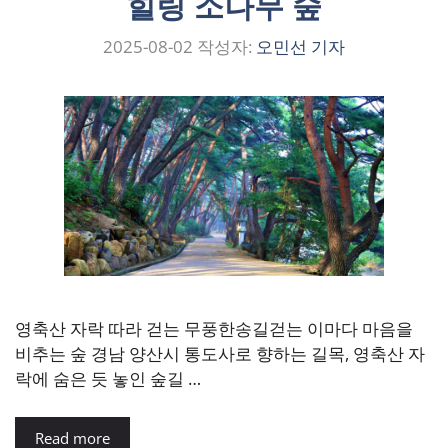
힐링 소나무 숲
2025-08-02
작성자:
오민선 기자
영축산 자락 따라 걷는 무풍한송길걷는 이마다 마음을
비추는 숲 경남 양산시 통도사로 향하는 길목, 영축산 자
락에 숨은 듯 놓인 숲길 …
Read more