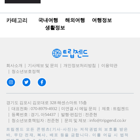
카테고리
국내여행
해외여행
여행정보
생활정보
회사소개
기사제보 및 문의
개인정보처리방침
이용약관
청소년보호정책
경기도 김포시 김포대로 328 해센스마트 15층
대표전화 : 070-8979-4932 | 미연결 시 메일 문의
제호 : 트립젠드
등록번호 : 경기, 아54437
발행·편집인 : 전준현
청소년보호책임자 : 전준현
문의 및 제보 :
info@tripgend.co.kr
트립젠드
모든 콘텐츠(기사·사진)는 저작권법의 보호를 받은
바, 무단 전재, 복사, 배포 등을 금합니다. 이를 어길 시 법적