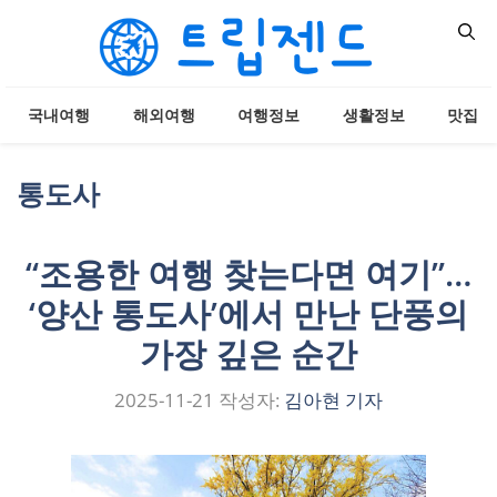
컨
텐
츠
로
국내여행
해외여행
여행정보
생활정보
맛집
건
너
뛰
통도사
기
“조용한 여행 찾는다면 여기”…
‘양산 통도사’에서 만난 단풍의
가장 깊은 순간
2025-11-21
작성자:
김아현 기자