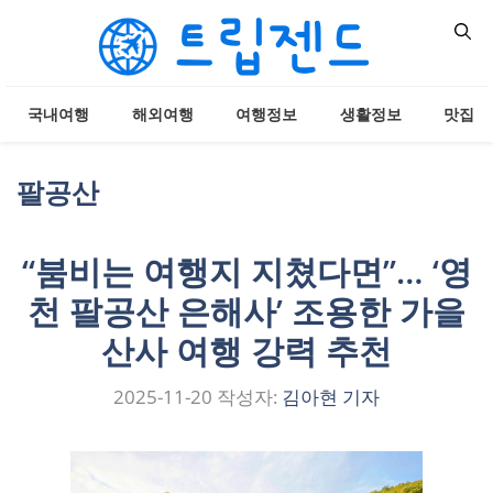
컨
텐
츠
로
국내여행
해외여행
여행정보
생활정보
맛집
건
너
뛰
팔공산
기
“붐비는 여행지 지쳤다면”… ‘영
천 팔공산 은해사’ 조용한 가을
산사 여행 강력 추천
2025-11-20
작성자:
김아현 기자