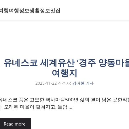
여행
여행정보
생활정보
맛집
… 유네스코 세계유산 ‘경주 양동마을
여행지
2025-11-22
작성자:
김아현 기자
유네스코 품은 고요한 역사마을500년 삶의 결이 남은 곳한적
래 오래된 마을이 펼쳐지고, 돌담 …
Read more