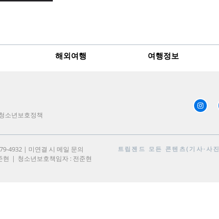
해외여행
여행정보
청소년보호정책
979-4932 | 미연결 시 메일 문의
트립젠드
모든 콘텐츠(기사·사진)
준현
청소년보호책임자 : 전준현