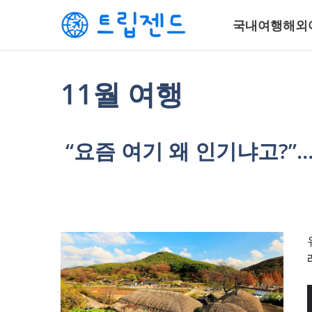
컨
국내여행
해외
텐
츠
로
건
11월 여행
너
뛰
기
“요즘 여기 왜 인기냐고?”