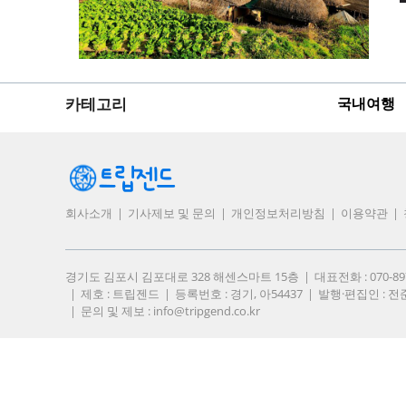
카테고리
국내여행
회사소개
기사제보 및 문의
개인정보처리방침
이용약관
경기도 김포시 김포대로 328 해센스마트 15층
대표전화 : 070-8
제호 : 트립젠드
등록번호 : 경기, 아54437
발행·편집인 : 전
문의 및 제보 :
info@tripgend.co.kr