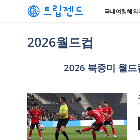
컨
국내여행
해외
텐
츠
로
건
2026월드컵
너
뛰
기
2026 북중미 월