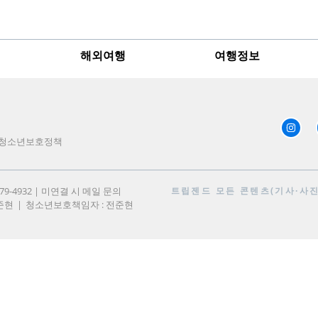
해외여행
여행정보
청소년보호정책
979-4932 | 미연결 시 메일 문의
트립젠드
모든 콘텐츠(기사·사진)
준현
청소년보호책임자 : 전준현