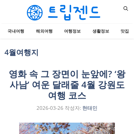
컨
텐
츠
로
국내여행
해외여행
여행정보
생활정보
맛집
건
너
뛰
4월여행지
기
영화 속 그 장면이 눈앞에? ‘왕
사남’ 여운 달래줄 4월 강원도
여행 코스
2026-03-26
작성자:
현태민