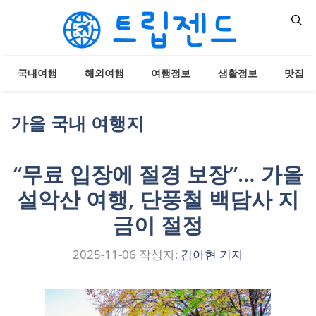
컨
텐
츠
로
국내여행
해외여행
여행정보
생활정보
맛집
건
너
뛰
가을 국내 여행지
기
“무료 입장에 절경 보장”… 가을
설악산 여행, 단풍철 백담사 지
금이 절정
2025-11-06
작성자:
김아현 기자