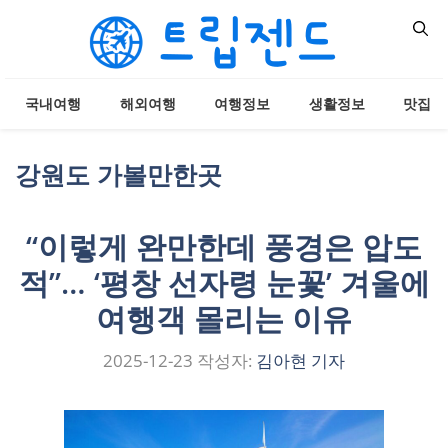
컨
텐
츠
로
국내여행
해외여행
여행정보
생활정보
맛집
건
너
뛰
강원도 가볼만한곳
기
“이렇게 완만한데 풍경은 압도
적”… ‘평창 선자령 눈꽃’ 겨울에
여행객 몰리는 이유
2025-12-23
작성자:
김아현 기자