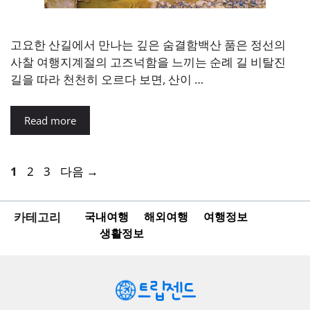
고요한 산길에서 만나는 깊은 숨결함백산 품은 정선의
사찰 여행지계절의 고즈넉함을 느끼는 순례 길 비탈진
길을 따라 천천히 오르다 보면, 산이 …
Read more
페
페
페
1
2
3
다음
→
이
이
이
지
지
지
카테고리
국내여행
해외여행
여행정보
생활정보