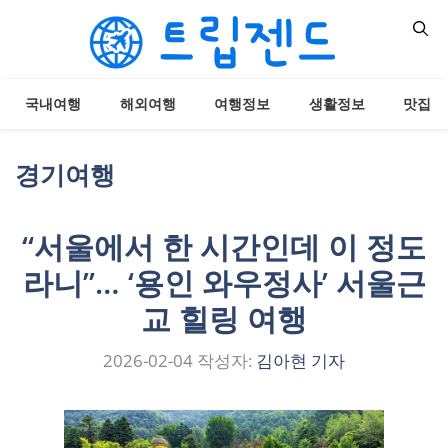
컨
텐
츠
로
국내여행
해외여행
여행정보
생활정보
맛집
건
너
뛰
경기여행
기
“서울에서 한 시간인데 이 정도
라니”… ‘용인 와우정사’ 서울근
교 힐링 여행
2026-02-04
작성자:
김아현 기자