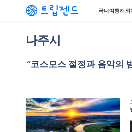
컨
국내여행
해외
텐
츠
로
건
나주시
너
뛰
기
“코스모스 절정과 음악의 밤