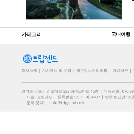
카테고리
국내여행
회사소개
기사제보 및 문의
개인정보처리방침
이용약관
경기도 김포시 김포대로 328 해센스마트 15층
대표전화 : 070-8
제호 : 트립젠드
등록번호 : 경기, 아54437
발행·편집인 : 전
문의 및 제보 :
info@tripgend.co.kr