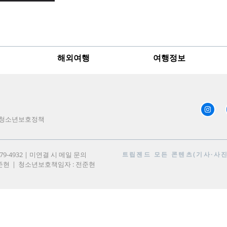
해외여행
여행정보
청소년보호정책
979-4932 | 미연결 시 메일 문의
트립젠드
모든 콘텐츠(기사·사진)
준현
청소년보호책임자 : 전준현