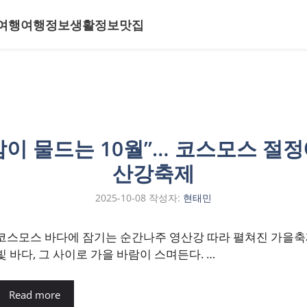
여행
여행정보
생활정보
맛집
이 물드는 10월”… 코스모스 절
산강축제
2025-10-08
작성자:
현태민
코스모스 바다에 잠기는 순간나주 영산강 따라 펼쳐진 가을축
빛 바다, 그 사이로 가을 바람이 스며든다. …
Read more