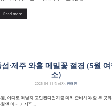
Read more
섬·제주 와흘 메밀꽃 절경 (5월 여
소)
2025-04-11
작성자:
현태민
5월, 어디로 떠날지 고민된다면지금 미리 준비해야 할 두 곳유
5월엔 어디 가지?” …