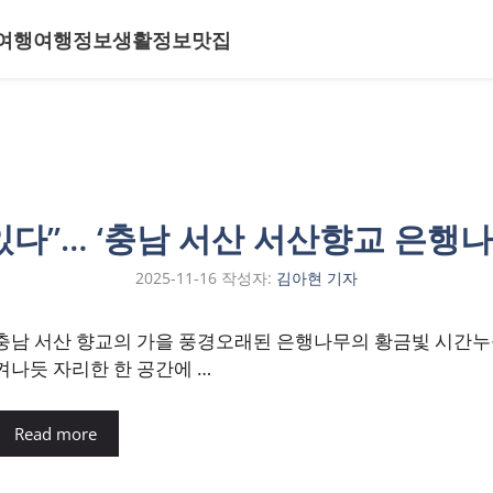
여행
여행정보
생활정보
맛집
 있다”… ‘충남 서산 서산향교 은행
2025-11-16
작성자:
김아현 기자
충남 서산 향교의 가을 풍경오래된 은행나무의 황금빛 시간누구
켜나듯 자리한 한 공간에 …
Read more