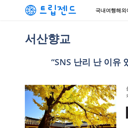
컨
국내여행
해외
텐
츠
로
건
서산향교
너
뛰
기
“SNS 난리 난 이유