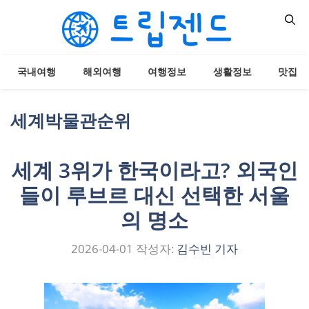
컨
텐
츠
로
국내여행
해외여행
여행정보
생활정보
맛집
건
너
뛰
세계박물관순위
기
세계 3위가 한국이라고? 외국인
들이 루브르 대신 선택한 서울
의 명소
2026-04-01
작성자:
김수빈 기자