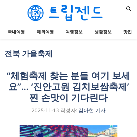
컨
텐
츠
로
국내여행
해외여행
여행정보
생활정보
맛집
건
너
뛰
전북 가을축제
기
“체험축제 찾는 분들 여기 보세
요”… ‘진안고원 김치보쌈축제’
찐 손맛이 기다린다
2025-11-13
작성자:
김아현 기자