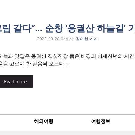
림 같다”… 순창 ‘용궐산 하늘길’
2025-09-26
작성자:
김아현 기자
하늘과 맞닿은 용궐산 길섬진강 품은 비경의 산세천년의 시간이
숨을 고르며 한 걸음씩 오르다 …
Read more
해외여행
여행정보