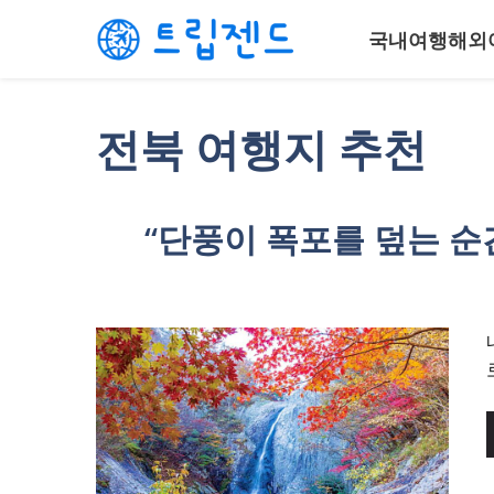
컨
국내여행
해외
텐
츠
로
건
전북 여행지 추천
너
뛰
기
“단풍이 폭포를 덮는 순간