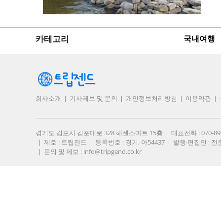
카테고리
국내여행
회사소개
기사제보 및 문의
개인정보처리방침
이용약관
경기도 김포시 김포대로 328 해센스마트 15층
대표전화 : 070-8
제호 : 트립젠드
등록번호 : 경기, 아54437
발행·편집인 : 전
문의 및 제보 :
info@tripgend.co.kr