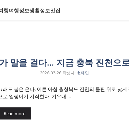
여행
여행정보
생활정보
맛집
리가 말을 걸다… 지금 충북 진천으로
2026-03-26
작성자:
현태민
그래도 봄은 온다. 이른 아침 충청북도 진천의 들판 위로 낮게
으로 일렁이기 시작한다. 겨우내 …
Read more