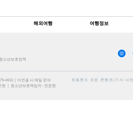
해외여행
여행정보
청소년보호정책
979-4932 | 미연결 시 메일 문의
트립젠드
모든 콘텐츠(기사·사진)
준현
청소년보호책임자 : 전준현