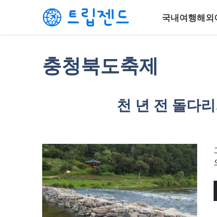
컨
국내여행
해외
텐
츠
로
건
충청북도축제
너
뛰
기
천 년 전 돌다