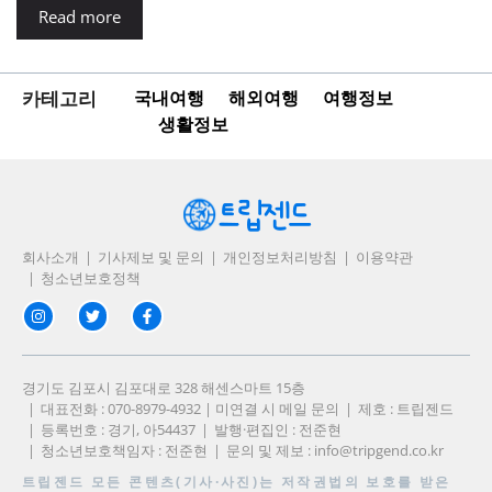
Read more
카테고리
국내여행
해외여행
여행정보
생활정보
회사소개
기사제보 및 문의
개인정보처리방침
이용약관
청소년보호정책
경기도 김포시 김포대로 328 해센스마트 15층
대표전화 : 070-8979-4932 | 미연결 시 메일 문의
제호 : 트립젠드
등록번호 : 경기, 아54437
발행·편집인 : 전준현
청소년보호책임자 : 전준현
문의 및 제보 :
info@tripgend.co.kr
트립젠드
모든 콘텐츠(기사·사진)는 저작권법의 보호를 받은