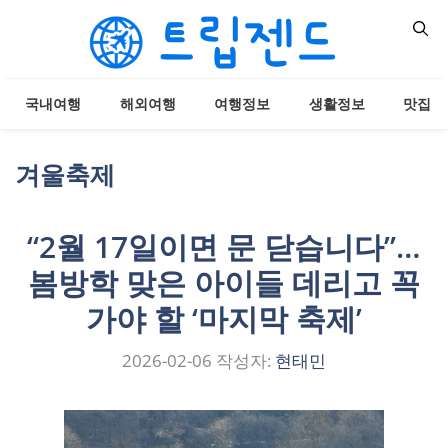
컨
텐
츠
로
국내여행
해외여행
여행정보
생활정보
맛집
건
너
뛰
겨울축제
기
“2월 17일이면 문 닫습니다”…
봄방학 맞은 아이들 데리고 꼭
가야 할 ‘마지막 축제’
2026-02-06
작성자:
현태민