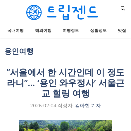
컨
텐
츠
로
국내여행
해외여행
여행정보
생활정보
맛집
건
너
뛰
용인여행
기
“서울에서 한 시간인데 이 정도
라니”… ‘용인 와우정사’ 서울근
교 힐링 여행
2026-02-04
작성자:
김아현 기자