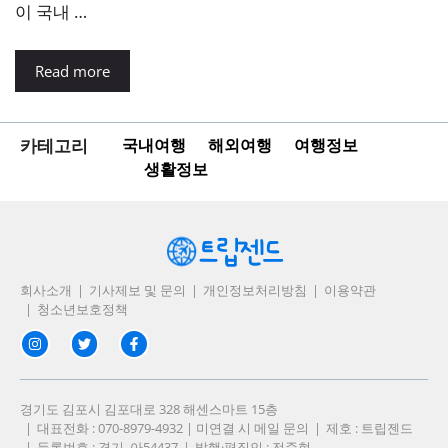
이 국내 …
Read more
카테고리
국내여행
해외여행
여행정보
생활정보
회사소개
기사제보 및 문의
개인정보처리방침
이용약관
청소년보호정책
경기도 김포시 김포대로 328 해센스마트 15층
대표전화 : 070-8979-4932 | 미연결 시 메일 문의
제호 : 트립젠드
등록번호 : 경기, 아54437
발행·편집인 : 전준현