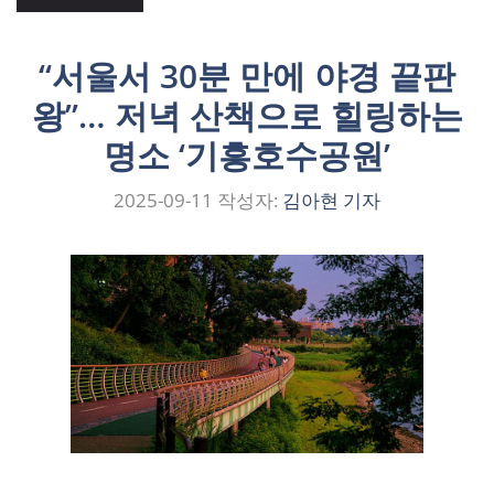
“서울서 30분 만에 야경 끝판
왕”… 저녁 산책으로 힐링하는
명소 ‘기흥호수공원’
2025-09-11
작성자:
김아현 기자