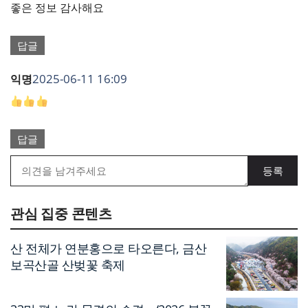
좋은 정보 감사해요
답글
2025-06-11 16:09
익명
답글
관심 집중 콘텐츠
산 전체가 연분홍으로 타오른다, 금산
보곡산골 산벚꽃 축제