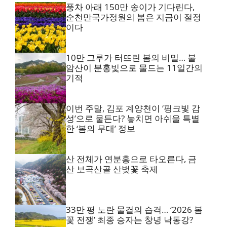
풍차 아래 150만 송이가 기다린다,
순천만국가정원의 봄은 지금이 절정
이다
10만 그루가 터뜨린 봄의 비밀… 불
암산이 분홍빛으로 물드는 11일간의
기적
이번 주말, 김포 계양천이 ‘핑크빛 감
성’으로 물든다? 놓치면 아쉬울 특별
한 ‘봄의 무대’ 정보
산 전체가 연분홍으로 타오른다, 금
산 보곡산골 산벚꽃 축제
33만 평 노란 물결의 습격… ‘2026 봄
꽃 전쟁’ 최종 승자는 창녕 낙동강?