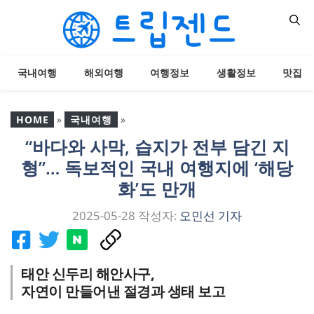
컨
텐
츠
로
국내여행
해외여행
여행정보
생활정보
맛집
건
너
뛰
HOME
»
국내여행
»
기
“바다와 사막, 습지가 전부 담긴 지
“바다와 사막, 습지가 전부
형”… 독보적인 국내 여행지에 ‘해당
담긴 지형”… 독보적인 국
내 여행지에 ‘해당화’도 만
화’도 만개
개
2025-05-28
작성자:
오민선 기자
태안 신두리 해안사구,
자연이 만들어낸 절경과 생태 보고