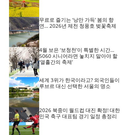
무료로 즐기는 ‘낭만 가득’ 봄의 향
연… 2026년 제천 청풍호 벚꽃축제
4월 보은 ‘보청천’이 특별한 시간…
5060 시니어라면 놓치지 말아야 할
‘열흘간의 축제’
세계 3위가 한국이라고? 외국인들이
루브르 대신 선택한 서울의 명소
2026 북중미 월드컵 대진 확정! 대한
민국 축구 대표팀 경기 일정 총정리