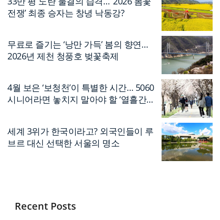
33만 평 노란 물결의 습격… ‘2026 봄꽃
전쟁’ 최종 승자는 창녕 낙동강?
무료로 즐기는 ‘낭만 가득’ 봄의 향연…
2026년 제천 청풍호 벚꽃축제
4월 보은 ‘보청천’이 특별한 시간… 5060
시니어라면 놓치지 말아야 할 ‘열흘간의
축제’
세계 3위가 한국이라고? 외국인들이 루
브르 대신 선택한 서울의 명소
Recent Posts