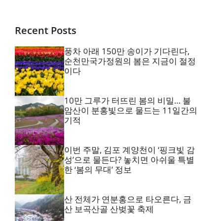
Recent Posts
풍차 아래 150만 송이가 기다린다,
순천만국가정원의 봄은 지금이 절정
이다
10만 그루가 터뜨린 봄의 비밀… 불
암산이 분홍빛으로 물드는 11일간의
기적
이번 주말, 김포 계양천이 ‘핑크빛 감
성’으로 물든다? 놓치면 아쉬울 특별
한 ‘봄의 무대’ 정보
산 전체가 연분홍으로 타오른다, 금
산 보곡산골 산벚꽃 축제