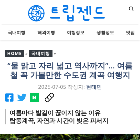
컨
텐
츠
로
국내여행
해외여행
여행정보
생활정보
맛집
건
너
뛰
HOME
»
국내여행
»
기
“물 맑고 자리 넓고 역사까지”… 여름
“물 맑고 자리 넓고 역사까
철 꼭 가볼만한 수도권 계곡 여행지
지”… 여름철 꼭 가볼만한
수도권 계곡 여행지
2025-07-05
작성자:
현태민
여름마다 발길이 끊이지 않는 이유
탑동계곡, 자연과 시간이 빚은 피서지