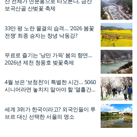
산 전체가 연분홍으로 타오른다, 금산
보곡산골 산벚꽃 축제
33만 평 노란 물결의 습격… ‘2026 봄꽃
전쟁’ 최종 승자는 창녕 낙동강?
무료로 즐기는 ‘낭만 가득’ 봄의 향연…
2026년 제천 청풍호 벚꽃축제
4월 보은 ‘보청천’이 특별한 시간… 5060
시니어라면 놓치지 말아야 할 ‘열흘간의
축제’
세계 3위가 한국이라고? 외국인들이 루
브르 대신 선택한 서울의 명소