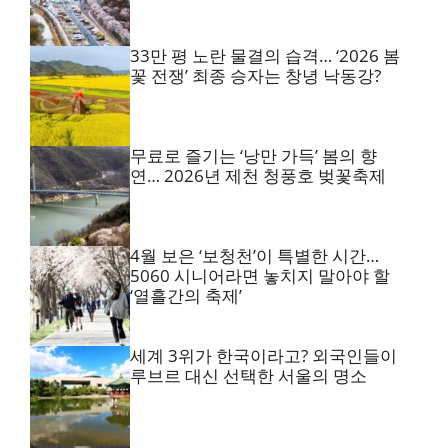
33만 평 노란 물결의 습격… ‘2026 봄
꽃 전쟁’ 최종 승자는 창녕 낙동강?
무료로 즐기는 ‘낭만 가득’ 봄의 향
연… 2026년 제천 청풍호 벚꽃축제
4월 보은 ‘보청천’이 특별한 시간…
5060 시니어라면 놓치지 말아야 할
‘열흘간의 축제’
세계 3위가 한국이라고? 외국인들이
루브르 대신 선택한 서울의 명소