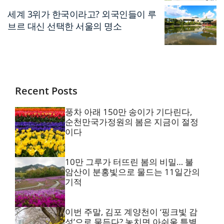
세계 3위가 한국이라고? 외국인들이 루
브르 대신 선택한 서울의 명소
Recent Posts
풍차 아래 150만 송이가 기다린다,
순천만국가정원의 봄은 지금이 절정
이다
10만 그루가 터뜨린 봄의 비밀… 불
암산이 분홍빛으로 물드는 11일간의
기적
이번 주말, 김포 계양천이 ‘핑크빛 감
성’으로 물든다? 놓치면 아쉬울 특별