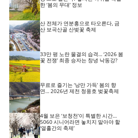
한 ‘봄의 무대’ 정보
산 전체가 연분홍으로 타오른다, 금
산 보곡산골 산벚꽃 축제
33만 평 노란 물결의 습격… ‘2026 봄
꽃 전쟁’ 최종 승자는 창녕 낙동강?
무료로 즐기는 ‘낭만 가득’ 봄의 향
연… 2026년 제천 청풍호 벚꽃축제
4월 보은 ‘보청천’이 특별한 시간…
5060 시니어라면 놓치지 말아야 할
‘열흘간의 축제’