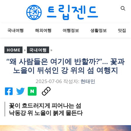
컨
텐
츠
로
국내여행
해외여행
여행정보
생활정보
맛집
건
너
뛰
HOME
»
국내여행
»
기
“왜 사람들은 여기에 반할까?”… 꽃과
“왜 사람들은 여기에 반할
노을이 뒤섞인 강 위의 섬 여행지
까?”… 꽃과 노을이 뒤섞인
강 위의 섬 여행지
2025-07-06
작성자:
현태민
꽃이 흐드러지게 피어나는 섬
낙동강 위 노을이 붉게 물든다