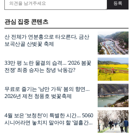
관심 집중 콘텐츠
산 전체가 연분홍으로 타오른다, 금산
보곡산골 산벚꽃 축제
33만 평 노란 물결의 습격… ‘2026 봄꽃
전쟁’ 최종 승자는 창녕 낙동강?
무료로 즐기는 ‘낭만 가득’ 봄의 향연…
2026년 제천 청풍호 벚꽃축제
4월 보은 ‘보청천’이 특별한 시간… 5060
시니어라면 놓치지 말아야 할 ‘열흘간의
축제’