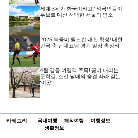
세계 3위가 한국이라고? 외국인들이
루브르 대신 선택한 서울의 명소
2026 북중미 월드컵 대진 확정! 대한
민국 축구 대표팀 경기 일정 총정리
4월 강릉 여행객 주목! 꽃비 내리는
문학길, 조선 남매의 숨결 따라 걷는
‘이곳’
카테고리
국내여행
해외여행
여행정보
생활정보