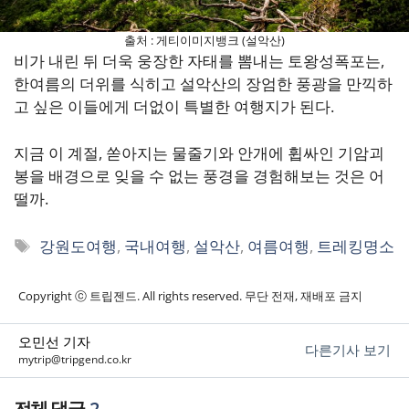
출처 : 게티이미지뱅크 (설악산)
비가 내린 뒤 더욱 웅장한 자태를 뽐내는 토왕성폭포는,
한여름의 더위를 식히고 설악산의 장엄한 풍광을 만끽하
고 싶은 이들에게 더없이 특별한 여행지가 된다.
지금 이 계절, 쏟아지는 물줄기와 안개에 휩싸인 기암괴
봉을 배경으로 잊을 수 없는 풍경을 경험해보는 것은 어
떨까.
태
강원도여행
,
국내여행
,
설악산
,
여름여행
,
트레킹명소
그
Copyright ⓒ 트립젠드. All rights reserved. 무단 전재, 재배포 금지
오민선 기자
다른기사 보기
mytrip@tripgend.co.kr
2