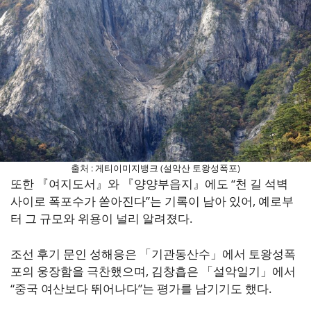
출처 : 게티이미지뱅크 (설악산 토왕성폭포)
또한 『여지도서』와 『양양부읍지』에도 “천 길 석벽
사이로 폭포수가 쏟아진다”는 기록이 남아 있어, 예로부
터 그 규모와 위용이 널리 알려졌다.
조선 후기 문인 성해응은 「기관동산수」에서 토왕성폭
포의 웅장함을 극찬했으며, 김창흡은 「설악일기」에서
“중국 여산보다 뛰어나다”는 평가를 남기기도 했다.