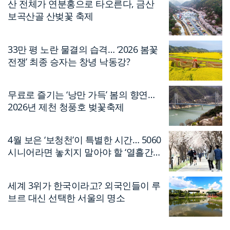
산 전체가 연분홍으로 타오른다, 금산
보곡산골 산벚꽃 축제
33만 평 노란 물결의 습격… ‘2026 봄꽃
전쟁’ 최종 승자는 창녕 낙동강?
무료로 즐기는 ‘낭만 가득’ 봄의 향연…
2026년 제천 청풍호 벚꽃축제
4월 보은 ‘보청천’이 특별한 시간… 5060
시니어라면 놓치지 말아야 할 ‘열흘간의
축제’
세계 3위가 한국이라고? 외국인들이 루
브르 대신 선택한 서울의 명소