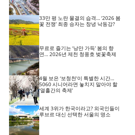
33만 평 노란 물결의 습격… ‘2026 봄
꽃 전쟁’ 최종 승자는 창녕 낙동강?
무료로 즐기는 ‘낭만 가득’ 봄의 향
연… 2026년 제천 청풍호 벚꽃축제
4월 보은 ‘보청천’이 특별한 시간…
5060 시니어라면 놓치지 말아야 할
‘열흘간의 축제’
세계 3위가 한국이라고? 외국인들이
루브르 대신 선택한 서울의 명소