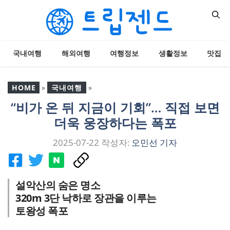
컨
텐
츠
로
국내여행
해외여행
여행정보
생활정보
맛집
건
너
뛰
HOME
»
국내여행
»
기
“비가 온 뒤 지금이 기회”… 직접 보면
“비가 온 뒤 지금이 기회”…
더욱 웅장하다는 폭포
직접 보면 더욱 웅장하다
는 폭포
2025-07-22
작성자:
오민선 기자
설악산의 숨은 명소
320m 3단 낙하로 장관을 이루는
토왕성 폭포