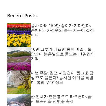
Recent Posts
풍차 아래 150만 송이가 기다린다,
순천만국가정원의 봄은 지금이 절정
이다
10만 그루가 터뜨린 봄의 비밀… 불
암산이 분홍빛으로 물드는 11일간의
기적
이번 주말, 김포 계양천이 ‘핑크빛 감
성’으로 물든다? 놓치면 아쉬울 특별
한 ‘봄의 무대’ 정보
산 전체가 연분홍으로 타오른다, 금
산 보곡산골 산벚꽃 축제