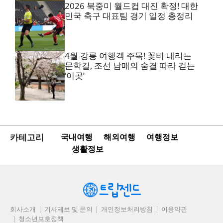
2026 북중미 월드컵 대진 확정! 대한
민국 축구 대표팀 경기 일정 총정리
4월 강릉 여행객 주목! 꽃비 내리는
문학길, 조선 남매의 숨결 따라 걷는
‘이곳’
카테고리
국내여행
해외여행
여행정보
생활정보
회사소개
기사제보 및 문의
개인정보처리방침
이용약관
청소년보호정책