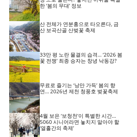
한 ‘봄의 무대’ 정보
산 전체가 연분홍으로 타오른다, 금
산 보곡산골 산벚꽃 축제
33만 평 노란 물결의 습격… ‘2026 봄
꽃 전쟁’ 최종 승자는 창녕 낙동강?
무료로 즐기는 ‘낭만 가득’ 봄의 향
연… 2026년 제천 청풍호 벚꽃축제
4월 보은 ‘보청천’이 특별한 시간…
5060 시니어라면 놓치지 말아야 할
‘열흘간의 축제’