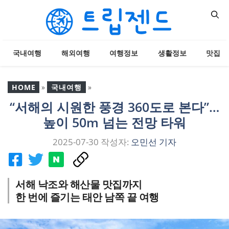
컨
텐
츠
로
국내여행
해외여행
여행정보
생활정보
맛집
건
너
뛰
HOME
»
국내여행
»
기
“서해의 시원한 풍경 360도로 본다”…
“서해의 시원한 풍경 360
높이 50m 넘는 전망 타워
도로 본다”… 높이 50m 넘
는 전망 타워
2025-07-30
작성자:
오민선 기자
서해 낙조와 해산물 맛집까지
한 번에 즐기는 태안 남쪽 끝 여행