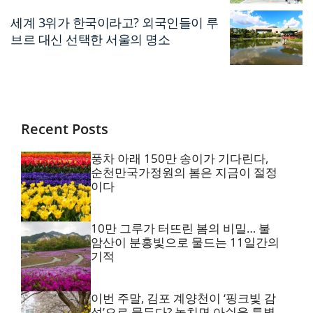
세계 3위가 한국이라고? 외국인들이 루
브르 대신 선택한 서울의 명소
Recent Posts
풍차 아래 150만 송이가 기다린다,
순천만국가정원의 봄은 지금이 절정
이다
10만 그루가 터뜨린 봄의 비밀… 불
암산이 분홍빛으로 물드는 11일간의
기적
이번 주말, 김포 계양천이 ‘핑크빛 감
성’으로 물든다? 놓치면 아쉬울 특별