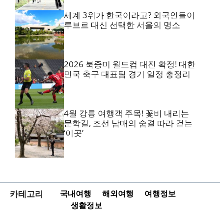
세계 3위가 한국이라고? 외국인들이
루브르 대신 선택한 서울의 명소
2026 북중미 월드컵 대진 확정! 대한
민국 축구 대표팀 경기 일정 총정리
4월 강릉 여행객 주목! 꽃비 내리는
문학길, 조선 남매의 숨결 따라 걷는
‘이곳’
카테고리
국내여행
해외여행
여행정보
생활정보