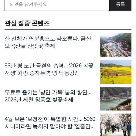
관심 집중 콘텐츠
산 전체가 연분홍으로 타오른다, 금산
보곡산골 산벚꽃 축제
33만 평 노란 물결의 습격… ‘2026 봄꽃
전쟁’ 최종 승자는 창녕 낙동강?
무료로 즐기는 ‘낭만 가득’ 봄의 향연…
2026년 제천 청풍호 벚꽃축제
4월 보은 ‘보청천’이 특별한 시간… 5060
시니어라면 놓치지 말아야 할 ‘열흘간의
축제’