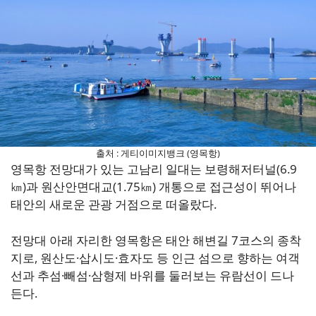
출처 : 게티이미지뱅크 (영목항)
영목항 전망대가 있는 고남리 일대는 보령해저터널(6.9
㎞)과 원산안면대교(1.75㎞) 개통으로 접근성이 뛰어나
태안의 새로운 관광 거점으로 떠올랐다.
전망대 아래 자리한 영목항은 태안 해변길 7코스의 종착
지로, 원산도·삽시도·효자도 등 인근 섬으로 향하는 여객
선과 추섬·빼섬·삼형제 바위를 둘러보는 유람선이 드나
든다.