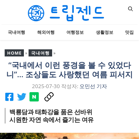
컨
텐
츠
로
국내여행
해외여행
여행정보
생활정보
맛집
건
너
뛰
HOME
»
국내여행
»
기
“국내에서 이런 풍경을 볼 수 있었다
“국내에서 이런 풍경을 볼
니”… 조상들도 사랑했던 여름 피서지
수 있었다니”… 조상들도
사랑했던 여름 피서지
2025-07-30
작성자:
오민선 기자
백룡담과 태화강을 품은 선바위
시원한 자연 속에서 즐기는 여유