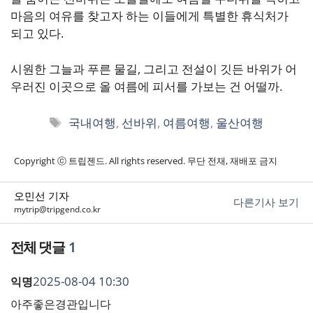
마음의 여유를 찾고자 하는 이들에게 특별한 휴식처가
되고 있다.
시원한 그늘과 푸른 물길, 그리고 전설이 깃든 바위가 어
우러진 이곳으로 올 여름에 피서를 가보는 건 어떨까.
태
국내여행
,
선바위
,
여름여행
,
울산여행
그
Copyright ⓒ 트립젠드. All rights reserved. 무단 전재, 재배포 금지
오민선 기자
다른기사 보기
mytrip@tripgend.co.kr
1
2025-08-04 10:30
익명
아주좋은경관입니다