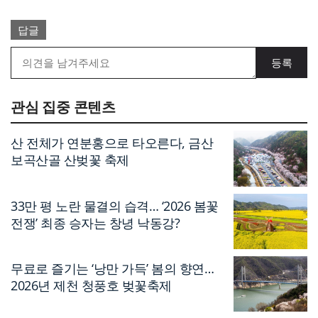
답글
관심 집중 콘텐츠
산 전체가 연분홍으로 타오른다, 금산
보곡산골 산벚꽃 축제
33만 평 노란 물결의 습격… ‘2026 봄꽃
전쟁’ 최종 승자는 창녕 낙동강?
무료로 즐기는 ‘낭만 가득’ 봄의 향연…
2026년 제천 청풍호 벚꽃축제