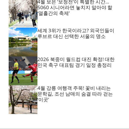
4월 보은 ‘보청천’이 특별한 시간…
5060 시니어라면 놓치지 말아야 할
‘열흘간의 축제’
세계 3위가 한국이라고? 외국인들이
루브르 대신 선택한 서울의 명소
2026 북중미 월드컵 대진 확정! 대한
민국 축구 대표팀 경기 일정 총정리
4월 강릉 여행객 주목! 꽃비 내리는
문학길, 조선 남매의 숨결 따라 걷는
‘이곳’