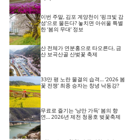
이번 주말, 김포 계양천이 ‘핑크빛 감
성’으로 물든다? 놓치면 아쉬울 특별
한 ‘봄의 무대’ 정보
산 전체가 연분홍으로 타오른다, 금
산 보곡산골 산벚꽃 축제
33만 평 노란 물결의 습격… ‘2026 봄
꽃 전쟁’ 최종 승자는 창녕 낙동강?
무료로 즐기는 ‘낭만 가득’ 봄의 향
연… 2026년 제천 청풍호 벚꽃축제