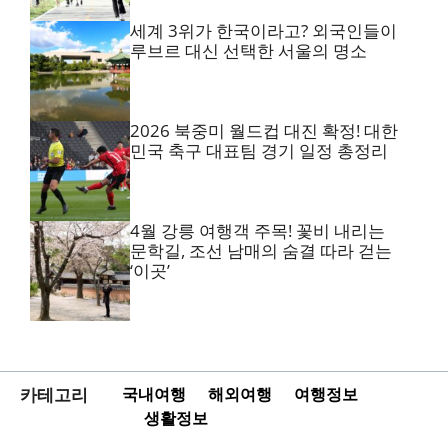
세계 3위가 한국이라고? 외국인들이
루브르 대신 선택한 서울의 명소
2026 북중미 월드컵 대진 확정! 대한
민국 축구 대표팀 경기 일정 총정리
4월 강릉 여행객 주목! 꽃비 내리는
문학길, 조선 남매의 숨결 따라 걷는
‘이곳’
카테고리
국내여행
해외여행
여행정보
생활정보