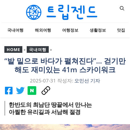
컨
텐
츠
로
국내여행
해외여행
여행정보
생활정보
맛집
건
너
뛰
HOME
»
국내여행
»
기
“발 밑으로 바다가 펼쳐진다”… 걷기만
“발 밑으로 바다가 펼쳐진
해도 재미있는 41m 스카이워크
다”… 걷기만 해도 재미있
는 41m 스카이워크
2025-07-31
작성자:
오민선 기자
한반도의 최남단 땅끝에서 만나는
아찔한 유리길과 서남해 절경