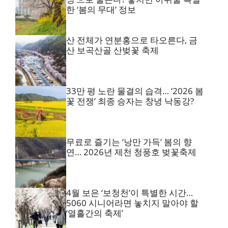
한 ‘봄의 무대’ 정보
산 전체가 연분홍으로 타오른다, 금
산 보곡산골 산벚꽃 축제
33만 평 노란 물결의 습격… ‘2026 봄
꽃 전쟁’ 최종 승자는 창녕 낙동강?
무료로 즐기는 ‘낭만 가득’ 봄의 향
연… 2026년 제천 청풍호 벚꽃축제
4월 보은 ‘보청천’이 특별한 시간…
5060 시니어라면 놓치지 말아야 할
‘열흘간의 축제’