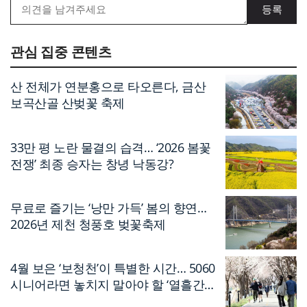
관심 집중 콘텐츠
산 전체가 연분홍으로 타오른다, 금산
보곡산골 산벚꽃 축제
33만 평 노란 물결의 습격… ‘2026 봄꽃
전쟁’ 최종 승자는 창녕 낙동강?
무료로 즐기는 ‘낭만 가득’ 봄의 향연…
2026년 제천 청풍호 벚꽃축제
4월 보은 ‘보청천’이 특별한 시간… 5060
시니어라면 놓치지 말아야 할 ‘열흘간의
축제’