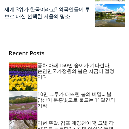
세계 3위가 한국이라고? 외국인들이 루
브르 대신 선택한 서울의 명소
Recent Posts
풍차 아래 150만 송이가 기다린다,
순천만국가정원의 봄은 지금이 절정
이다
10만 그루가 터뜨린 봄의 비밀… 불
암산이 분홍빛으로 물드는 11일간의
기적
이번 주말, 김포 계양천이 ‘핑크빛 감
성’으로 물든다? 놓치면 아쉬울 특별