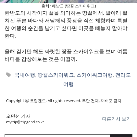
출처 : 해남군 (땅끝 스카이워크)
한반도의 시작이자 끝을 의미하는 땅끝에서, 발아래 펼
쳐진 푸른 바다와 서남해의 풍광을 직접 체험하며 특별
한 여행의 순간을 남기고 싶다면 이곳을 빼놓지 말아야
한다.
올해 걷기만 해도 짜릿한 땅끝 스카이워크를 보며 여름
바다를 감상해보는 것은 어떨까.
태
국내여행
,
땅끝스카이워크
,
스카이워크여행
,
전라도
그
여행
Copyright ⓒ 트립젠드. All rights reserved. 무단 전재, 재배포 금지
오민선 기자
다른기사 보기
mytrip@tripgend.co.kr