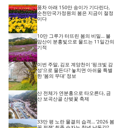
풍차 아래 150만 송이가 기다린다,
순천만국가정원의 봄은 지금이 절정
이다
10만 그루가 터뜨린 봄의 비밀… 불
암산이 분홍빛으로 물드는 11일간의
기적
이번 주말, 김포 계양천이 ‘핑크빛 감
성’으로 물든다? 놓치면 아쉬울 특별
한 ‘봄의 무대’ 정보
산 전체가 연분홍으로 타오른다, 금
산 보곡산골 산벚꽃 축제
33만 평 노란 물결의 습격… ‘2026 봄
꽃 전쟁’ 최종 승자는 창녕 낙동강?