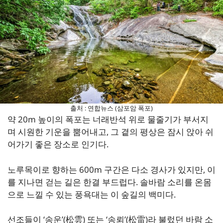
출처 : 연합뉴스 (삼포암 폭포)
약 20m 높이의 폭포는 너래반석 위로 물줄기가 부서지
며 시원한 기운을 뿜어내고, 그 곁의 평상은 잠시 앉아 쉬
어가기 좋은 장소로 인기다.
노루목이로 향하는 600m 구간은 다소 경사가 있지만, 이
를 지나면 걷는 길은 한결 부드럽다. 솔바람 소리를 온몸
으로 느낄 수 있는 풍욕대는 이 숲길의 백미다.
선조들이 ‘송운’(松雲) 또는 ‘송뢰’(松雷)라 불렀던 바람 소