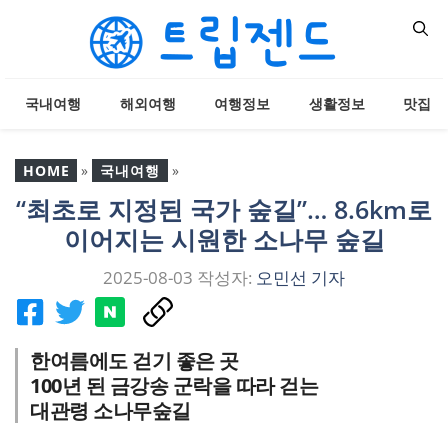
컨
텐
츠
로
국내여행
해외여행
여행정보
생활정보
맛집
건
너
뛰
HOME
»
국내여행
»
기
“최초로 지정된 국가 숲길”… 8.6km로
“최초로 지정된 국가 숲
이어지는 시원한 소나무 숲길
길”… 8.6km로 이어지는
시원한 소나무 숲길
2025-08-03
작성자:
오민선 기자
한여름에도 걷기 좋은 곳
100년 된 금강송 군락을 따라 걷는
대관령 소나무숲길