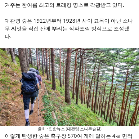
겨주는 한여름 최고의 트레킹 명소로 각광받고 있다.
대관령 숲은 1922년부터 1928년 사이 묘목이 아닌 소나
무 씨앗을 직접 산에 뿌리는 직파조림 방식으로 조성됐
다.
출처 : 연합뉴스 (대관령 소나무숲길)
이렇게 탄생한 숲은 축구장 570여 개에 달하는 4㎢ 면적