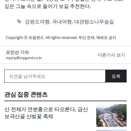
깊은 그늘 속으로 들어가 보길 추천한다.
태
강원도여행
,
국내여행
,
대관령소나무숲길
그
Copyright ⓒ 트립젠드. All rights reserved. 무단 전재, 재배포 금지
오민선 기자
다른기사 보기
mytrip@tripgend.co.kr
관심 집중 콘텐츠
산 전체가 연분홍으로 타오른다, 금산
보곡산골 산벚꽃 축제