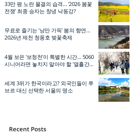
33만 평 노란 물결의 습격… ‘2026 봄꽃
전쟁’ 최종 승자는 창녕 낙동강?
무료로 즐기는 ‘낭만 가득’ 봄의 향연…
2026년 제천 청풍호 벚꽃축제
4월 보은 ‘보청천’이 특별한 시간… 5060
시니어라면 놓치지 말아야 할 ‘열흘간의
축제’
세계 3위가 한국이라고? 외국인들이 루
브르 대신 선택한 서울의 명소
Recent Posts