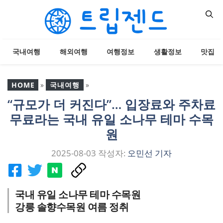
컨
텐
츠
로
국내여행
해외여행
여행정보
생활정보
맛집
건
너
뛰
HOME
»
국내여행
»
기
“규모가 더 커진다”… 입장료와 주차료
“규모가 더 커진다”… 입장
무료라는 국내 유일 소나무 테마 수목
료와 주차료 무료라는 국
내 유일 소나무 테마 수목
원
원
2025-08-03
작성자:
오민선 기자
국내 유일 소나무 테마 수목원
강릉 솔향수목원 여름 정취