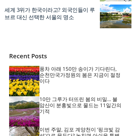
세계 3위가 한국이라고? 외국인들이 루
브르 대신 선택한 서울의 명소
Recent Posts
풍차 아래 150만 송이가 기다린다,
순천만국가정원의 봄은 지금이 절정
이다
10만 그루가 터뜨린 봄의 비밀… 불
암산이 분홍빛으로 물드는 11일간의
기적
이번 주말, 김포 계양천이 ‘핑크빛 감
성’으로 물든다? 놓치면 아쉬울 특별