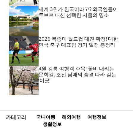
세계 3위가 한국이라고? 외국인들이
루브르 대신 선택한 서울의 명소
2026 북중미 월드컵 대진 확정! 대한
민국 축구 대표팀 경기 일정 총정리
4월 강릉 여행객 주목! 꽃비 내리는
문학길, 조선 남매의 숨결 따라 걷는
‘이곳’
카테고리
국내여행
해외여행
여행정보
생활정보