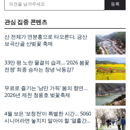
관심 집중 콘텐츠
산 전체가 연분홍으로 타오른다, 금산
보곡산골 산벚꽃 축제
33만 평 노란 물결의 습격… ‘2026 봄꽃
전쟁’ 최종 승자는 창녕 낙동강?
무료로 즐기는 ‘낭만 가득’ 봄의 향연…
2026년 제천 청풍호 벚꽃축제
4월 보은 ‘보청천’이 특별한 시간… 5060
시니어라면 놓치지 말아야 할 ‘열흘간의
축제’