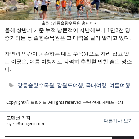
출처 : 강릉솔향수목원 홈페이지
올해 상반기 기준 누적 방문객이 지난해보다 1만2천 명
증가하는 등 솔향수목원은 그 매력을 널리 알리고 있다.
자연과 인간이 공존하는 대표 수목원으로 자리 잡고 있
는 이곳은, 여름 여행지로 강력히 추천할 만한 숨은 명소
다.
태
강릉솔향수목원
,
강원도여행
,
국내여행
,
여름여행
그
Copyright ⓒ 트립젠드. All rights reserved. 무단 전재, 재배포 금지
오민선 기자
다른기사 보기
mytrip@tripgend.co.kr