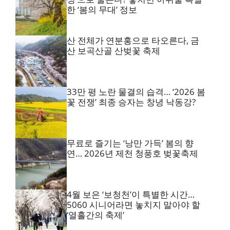
한 ‘봄의 무대’ 정보
산 전체가 연분홍으로 타오른다, 금
산 보곡산골 산벚꽃 축제
33만 평 노란 물결의 습격… ‘2026 봄
꽃 전쟁’ 최종 승자는 창녕 낙동강?
무료로 즐기는 ‘낭만 가득’ 봄의 향
연… 2026년 제천 청풍호 벚꽃축제
4월 보은 ‘보청천’이 특별한 시간…
5060 시니어라면 놓치지 말아야 할
‘열흘간의 축제’