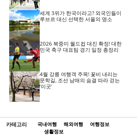
세계 3위가 한국이라고? 외국인들이
루브르 대신 선택한 서울의 명소
2026 북중미 월드컵 대진 확정! 대한
민국 축구 대표팀 경기 일정 총정리
4월 강릉 여행객 주목! 꽃비 내리는
문학길, 조선 남매의 숨결 따라 걷는
‘이곳’
카테고리
국내여행
해외여행
여행정보
생활정보