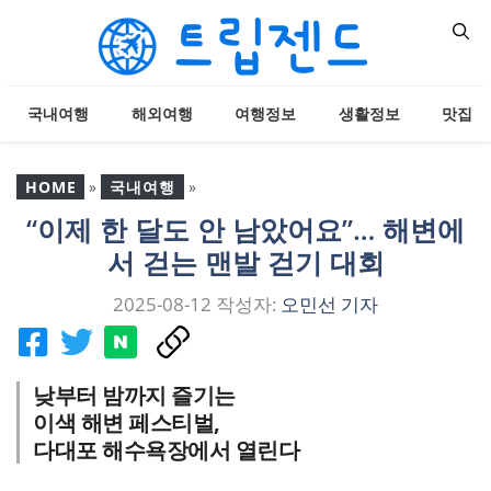
컨
텐
츠
로
국내여행
해외여행
여행정보
생활정보
맛집
건
너
뛰
HOME
»
국내여행
»
기
“이제 한 달도 안 남았어요”… 해변에
“이제 한 달도 안 남았어
서 걷는 맨발 걷기 대회
요”… 해변에서 걷는 맨발
걷기 대회
2025-08-12
작성자:
오민선 기자
낮부터 밤까지 즐기는
이색 해변 페스티벌,
다대포 해수욕장에서 열린다