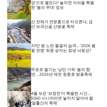
성’으로 물든다? 놓치면 아쉬울 특별
한 ‘봄의 무대’ 정보
산 전체가 연분홍으로 타오른다, 금
산 보곡산골 산벚꽃 축제
33만 평 노란 물결의 습격… ‘2026 봄
꽃 전쟁’ 최종 승자는 창녕 낙동강?
무료로 즐기는 ‘낭만 가득’ 봄의 향
연… 2026년 제천 청풍호 벚꽃축제
4월 보은 ‘보청천’이 특별한 시간…
5060 시니어라면 놓치지 말아야 할
‘열흘간의 축제’