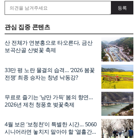
관심 집중 콘텐츠
산 전체가 연분홍으로 타오른다, 금산
보곡산골 산벚꽃 축제
33만 평 노란 물결의 습격… ‘2026 봄꽃
전쟁’ 최종 승자는 창녕 낙동강?
무료로 즐기는 ‘낭만 가득’ 봄의 향연…
2026년 제천 청풍호 벚꽃축제
4월 보은 ‘보청천’이 특별한 시간… 5060
시니어라면 놓치지 말아야 할 ‘열흘간의