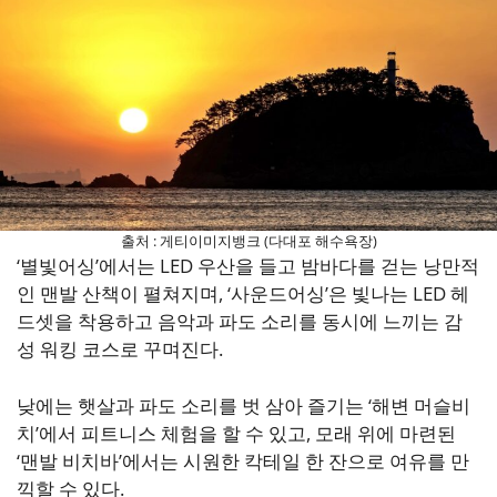
출처 : 게티이미지뱅크 (다대포 해수욕장)
‘별빛어싱’에서는 LED 우산을 들고 밤바다를 걷는 낭만적
인 맨발 산책이 펼쳐지며, ‘사운드어싱’은 빛나는 LED 헤
드셋을 착용하고 음악과 파도 소리를 동시에 느끼는 감
성 워킹 코스로 꾸며진다.
낮에는 햇살과 파도 소리를 벗 삼아 즐기는 ‘해변 머슬비
치’에서 피트니스 체험을 할 수 있고, 모래 위에 마련된
‘맨발 비치바’에서는 시원한 칵테일 한 잔으로 여유를 만
끽할 수 있다.