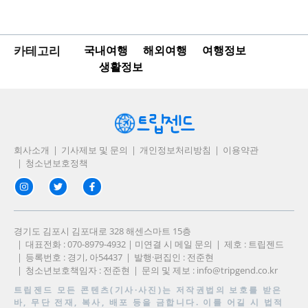
카테고리
국내여행
해외여행
여행정보
생활정보
회사소개
기사제보 및 문의
개인정보처리방침
이용약관
청소년보호정책
경기도 김포시 김포대로 328 해센스마트 15층
대표전화 : 070-8979-4932 | 미연결 시 메일 문의
제호 : 트립젠드
등록번호 : 경기, 아54437
발행·편집인 : 전준현
청소년보호책임자 : 전준현
문의 및 제보 :
info@tripgend.co.kr
트립젠드
모든 콘텐츠(기사·사진)는 저작권법의 보호를 받은
바, 무단 전재, 복사, 배포 등을 금합니다. 이를 어길 시 법적