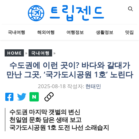
컨
텐
츠
로
국내여행
해외여행
여행정보
생활정보
맛집
건
너
뛰
HOME
»
국내여행
»
기
수도권에 이런 곳이? 바다와 갈대가
수도권에 이런 곳이? 바다
만난 그곳, ‘국가도시공원 1호’ 노린다
와 갈대가 만난 그곳, ‘국가
도시공원 1호’ 노린다
2025-08-18
작성자:
현태민
수도권 마지막 갯벌의 변신
천일염 문화 담은 생태 보고
국가도시공원 1호 도전 나선 소래습지