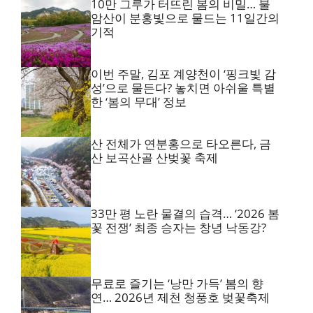
10만 그루가 터뜨린 봄의 비밀… 불
암산이 분홍빛으로 물드는 11일간의
기적
이번 주말, 김포 계양천이 ‘핑크빛 감
성’으로 물든다? 놓치면 아쉬울 특별
한 ‘봄의 무대’ 정보
산 전체가 연분홍으로 타오른다, 금
산 보곡산골 산벚꽃 축제
33만 평 노란 물결의 습격… ‘2026 봄
꽃 전쟁’ 최종 승자는 창녕 낙동강?
무료로 즐기는 ‘낭만 가득’ 봄의 향
연… 2026년 제천 청풍호 벚꽃축제