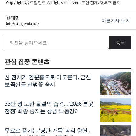
Copyright ⓒ 트립젠드. All rights reserved. 무단 전재, 재배포 금지
현태민
다른기사 보기
info@tripgend.co.kr
관심 집중 콘텐츠
산 전체가 연분홍으로 타오른다, 금산
보곡산골 산벚꽃 축제
33만 평 노란 물결의 습격… ‘2026 봄꽃
전쟁’ 최종 승자는 창녕 낙동강?
무료로 즐기는 ‘낭만 가득’ 봄의 향연…