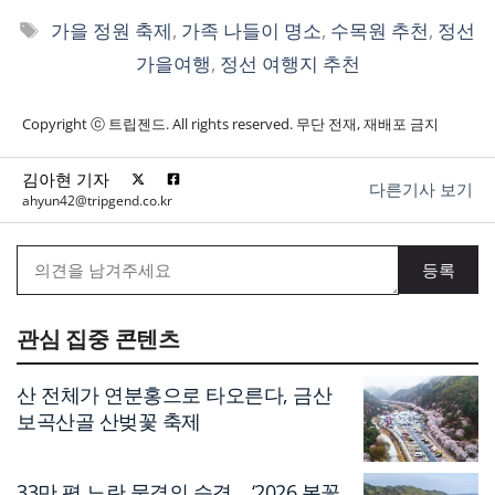
태
가을 정원 축제
,
가족 나들이 명소
,
수목원 추천
,
정선
그
가을여행
,
정선 여행지 추천
Copyright ⓒ 트립젠드. All rights reserved. 무단 전재, 재배포 금지
김아현 기자
다른기사 보기
ahyun42@tripgend.co.kr
관심 집중 콘텐츠
산 전체가 연분홍으로 타오른다, 금산
보곡산골 산벚꽃 축제
33만 평 노란 물결의 습격… ‘2026 봄꽃