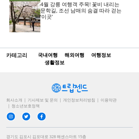
4월 강릉 여행객 주목! 꽃비 내리는
문학길, 조선 남매의 숨결 따라 걷는
‘이곳’
카테고리
국내여행
해외여행
여행정보
생활정보
회사소개
기사제보 및 문의
개인정보처리방침
이용약관
청소년보호정책
경기도 김포시 김포대로 328 해센스마트 15층