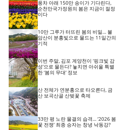
풍차 아래 150만 송이가 기다린다,
순천만국가정원의 봄은 지금이 절정
이다
10만 그루가 터뜨린 봄의 비밀… 불
암산이 분홍빛으로 물드는 11일간의
기적
이번 주말, 김포 계양천이 ‘핑크빛 감
성’으로 물든다? 놓치면 아쉬울 특별
한 ‘봄의 무대’ 정보
산 전체가 연분홍으로 타오른다, 금
산 보곡산골 산벚꽃 축제
33만 평 노란 물결의 습격… ‘2026 봄
꽃 전쟁’ 최종 승자는 창녕 낙동강?