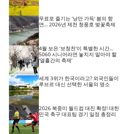
무료로 즐기는 ‘낭만 가득’ 봄의 향
연… 2026년 제천 청풍호 벚꽃축제
4월 보은 ‘보청천’이 특별한 시간…
5060 시니어라면 놓치지 말아야 할
‘열흘간의 축제’
세계 3위가 한국이라고? 외국인들이
루브르 대신 선택한 서울의 명소
2026 북중미 월드컵 대진 확정! 대한
민국 축구 대표팀 경기 일정 총정리