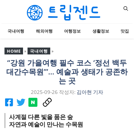
컨
텐
츠
로
국내여행
해외여행
여행정보
생활정보
맛집
건
너
뛰
HOME
»
국내여행
»
기
“강원 가을여행 필수 코스 ‘정선 백두
“강원 가을여행 필수 코스
대간수목원’”… 예술과 생태가 공존하
‘정선 백두대간수목원’”…
예술과 생태가 공존하는
는 곳
곳
2025-09-26
작성자:
김아현 기자
사계절 다른 빛을 품은 숲
자연과 예술이 만나는 수목원